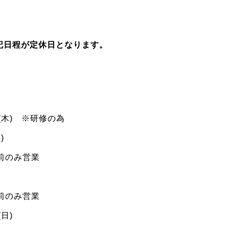
は下記日程が定休日となります。
日(木) ※研修の為
)
午前のみ営業
午前のみ営業
(日)