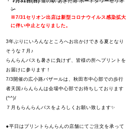
7月31日(日)
道の駅 あきた港 ポートタワーセリオ
ン
※7/31セリオン出店は新型コロナウイルス感染拡大
に伴い中止となりました。
3年ぶりにいろんなところへお出かけできる夏となり
そうな７月♪
らんらんバスも暑さに負けず、皆様の所へプリントを
お届けに参ります！
7/3開催の広小路バザールは、秋田市中心部での歩行
者天国♪らんらんは会場中心部でお待ちしております
(^^)/
７月もらんらんバスをよろしくお願い致します✨
●平日はプリントらんらんの店舗にてご注文を承って